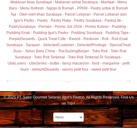
Makanan khas Surabaya
-
Makanan sehat Surabaya
-
Manfaat
-
Menu
Baru
-
Menu Refresh
-
Ngopi di Rumah - PPKM - Pastry untuk di Rumah
Aja
-
Oleh-oleh khas Surabaya
-
Parcel Lebaran
-
Parcel Lebaran dari
Igor's Pastry
-
Pastry
-
Pastry Flaky
-
Pastry Surabaya
-
PastryLife
-
PastrySurabaya
-
Permen
-
Promo Juli 2026
-
Promo Kuliner
-
Pudding
-
Pudding Enak
-
Pudding Igor's Pastry
-
Pudding Surabaya
-
Pudding Tape
-
PurpleDesserts
-
Quick Treat Cafe
-
Ravioli
-
Restoran
-
Roti
-
Roti Enak
Surabaya
-
Sarapan
-
SelectedCustomer
-
SelectedPrivilege
-
SpecialTreat
-
Susu
-
Tahun Baru China
-
TheSizzlingBurger
-
Toko Roti
-
Toko Roti
Surabaya
-
Toko Roti Terkenal
-
Toko Roti Terkenal Di Surabaya
-
UbeLovers
-
UbeSeries
-
butter
-
fancy macaroon
-
food
-
margarine
-
petit
fours
-
remiumDesserts
-
savory petit four
-
sweet petit four
© 2025 PT. Sator Gourmet Selaras (Igor's Pastry). All Rights Reserved. Find Us
on
Top4