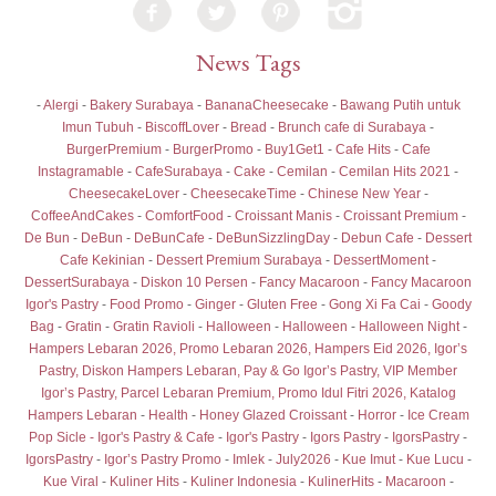
News Tags
-
Alergi
-
Bakery Surabaya
-
BananaCheesecake
-
Bawang Putih untuk
Imun Tubuh
-
BiscoffLover
-
Bread
-
Brunch cafe di Surabaya
-
BurgerPremium
-
BurgerPromo
-
Buy1Get1
-
Cafe Hits
-
Cafe
Instagramable
-
CafeSurabaya
-
Cake
-
Cemilan
-
Cemilan Hits 2021
-
CheesecakeLover
-
CheesecakeTime
-
Chinese New Year
-
CoffeeAndCakes
-
ComfortFood
-
Croissant Manis
-
Croissant Premium
-
De Bun
-
DeBun
-
DeBunCafe
-
DeBunSizzlingDay
-
Debun Cafe
-
Dessert
Cafe Kekinian
-
Dessert Premium Surabaya
-
DessertMoment
-
DessertSurabaya
-
Diskon 10 Persen
-
Fancy Macaroon
-
Fancy Macaroon
Igor's Pastry
-
Food Promo
-
Ginger
-
Gluten Free
-
Gong Xi Fa Cai
-
Goody
Bag
-
Gratin
-
Gratin Ravioli
-
Halloween
-
Halloween
-
Halloween Night
-
Hampers Lebaran 2026, Promo Lebaran 2026, Hampers Eid 2026, Igor’s
Pastry, Diskon Hampers Lebaran, Pay & Go Igor’s Pastry, VIP Member
Igor’s Pastry, Parcel Lebaran Premium, Promo Idul Fitri 2026, Katalog
Hampers Lebaran
-
Health
-
Honey Glazed Croissant
-
Horror
-
Ice Cream
Pop Sicle - Igor's Pastry & Cafe
-
Igor's Pastry
-
Igors Pastry
-
IgorsPastry
-
IgorsPastry
-
Igor’s Pastry Promo
-
Imlek
-
July2026
-
Kue Imut
-
Kue Lucu
-
Kue Viral
-
Kuliner Hits
-
Kuliner Indonesia
-
KulinerHits
-
Macaroon
-